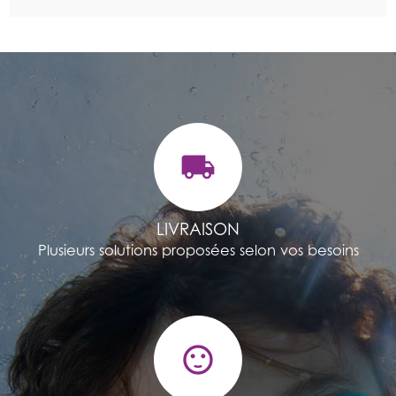
local_shipping
LIVRAISON
Plusieurs solutions proposées selon vos besoins
sentiment_satisfied