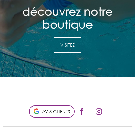
découvrez notre
découvrez notre
boutique
boutique
VISITEZ
AVIS CLIENTS