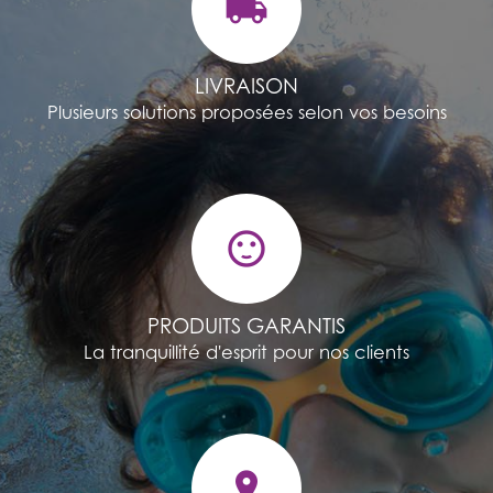
local_shipping
LIVRAISON
Plusieurs solutions proposées selon vos besoins
sentiment_satisfied
PRODUITS GARANTIS
La tranquillité d'esprit pour nos clients
pin_drop